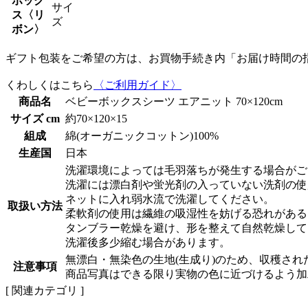
ボック
サイ
ス〈リ
ズ
ボン〉
ギフト包装をご希望の方は、お買物手続き内「お届け時間の
くわしくはこちら
〈ご利用ガイド〉
商品名
ベビーボックスシーツ エアニット 70×120cm
サイズ cm
約70×120×15
組成
綿(オーガニックコットン)100%
生産国
日本
洗濯環境によっては毛羽落ちが発生する場合がご
洗濯には漂白剤や蛍光剤の入っていない洗剤の使
ネットに入れ弱水流で洗濯してください。
取扱い方法
柔軟剤の使用は繊維の吸湿性を妨げる恐れがある
タンブラー乾燥を避け、形を整えて自然乾燥して
洗濯後多少縮む場合があります。
無漂白・無染色の生地(生成り)のため、収穫さ
注意事項
商品写真はできる限り実物の色に近づけるよう加
[ 関連カテゴリ ]