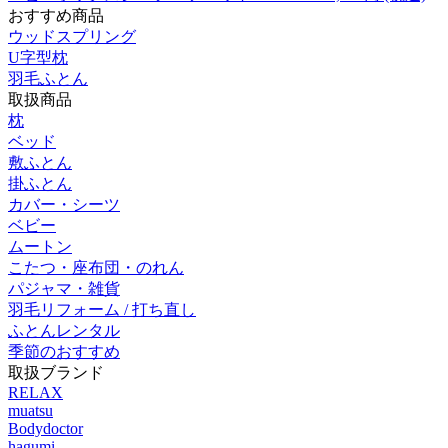
おすすめ商品
ウッドスプリング
U字型枕
羽毛ふとん
取扱商品
枕
ベッド
敷ふとん
掛ふとん
カバー・シーツ
ベビー
ムートン
こたつ・座布団・のれん
パジャマ・雑貨
羽毛リフォーム / 打ち直し
ふとんレンタル
季節のおすすめ
取扱ブランド
RELAX
muatsu
Bodydoctor
hagumi