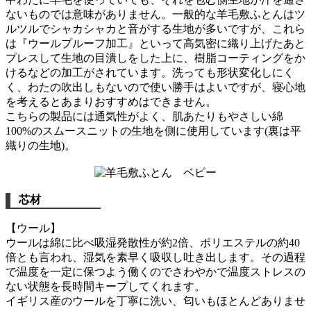
ないものでは意味がありません。一般的な羊毛敷ふとんはツ
ルツルでシャカシャカと音がする生地が多いですが、これら
は『ウールプルーフ加工』といって高気密に織り上げたあと
プレスして生地の目潰しをした上に、樹脂コーティングをか
けるなどの加工がされています。洗っても形状変化しにく
く、わたの吹出しもないので使い勝手はよいですが、寝心地
を考えるとあまりおすすめはできません。
こちらの製品には通気性がよく、肌あたりもやさしい綿
100%のスムースニットの生地を側に使用しています(裏は平
織りの生地)。
芯材
【ウール】
ウールは綿に比べ吸湿発散性が約2倍、ポリエステルの約40
倍とも言われ、湿気を素早く吸収し吐き出します。その過程
で温度を一定に保つよう働くのでさわやかで温度ストレスの
ない状態を長時間キープしてくれます。
イギリス産のウールを丁寧に洗い、匂いもほとんどありませ