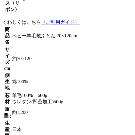
×
ス〈リ
ボン〉
くわしくはこちら
〈ご利用ガイド〉
商
品
ベビー羊毛敷ふとん 70×120cm
名
サ
イ
約70×120
ズ
cm
側
生
綿100%
地
芯
羊毛100% 600g
材
ウレタン(凹凸加工)500g
重
約1,200
量g
生
産
日本