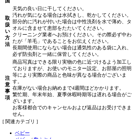
国
天気の良い日に干してください。
汚れが気になる場合は水拭きし、乾かしてください。
取
部分的に汚れが付いた場合は中性洗剤を水で薄め、タ
扱
オルに含ませて患部をたたいてください。
い
クリーニング業者へお預けください。その際必ず中わ
方
たが「羊毛」であることをお伝えください。
法
長期間使用にならない場合は通気性のある袋に入れ、
必ず防虫剤と一緒に保管してください。
商品写真はできる限り実物の色に近づけるよう加工し
ておりますが、お使いのモニター設定、お部屋の照明
等により実際の商品と色味が異なる場合がございま
注
す。
意
在庫がない場合お納めまで4週間ほどかかります。
事
繁忙期、年末年始、夏季休暇時期等は遅れる場合がご
項
ざいます。
お客様都合でのキャンセルおよび返品はお受けできま
せん。
[ 関連カテゴリ ]
ベビー