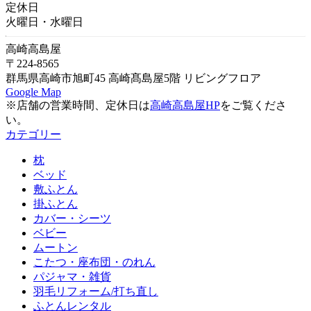
定休日
火曜日・水曜日
高崎高島屋
〒224-8565
群馬県高崎市旭町45 高崎髙島屋5階 リビングフロア
Google Map
※店舗の営業時間、定休日は
高崎高島屋HP
をご覧くださ
い。
カテゴリー
枕
ベッド
敷ふとん
掛ふとん
カバー・シーツ
ベビー
ムートン
こたつ・座布団・のれん
パジャマ・雑貨
羽毛リフォーム/打ち直し
ふとんレンタル