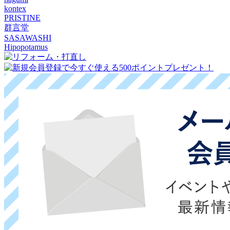
kontex
PRISTINE
群言堂
SASAWASHI
Hipopotamus