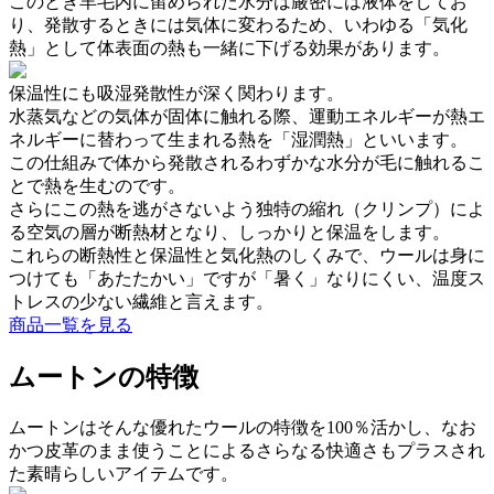
このとき羊毛内に留められた水分は厳密には液体をしてお
り、発散するときには気体に変わるため、いわゆる「気化
熱」として体表面の熱も一緒に下げる効果があります。
保温性にも吸湿発散性が深く関わります。
水蒸気などの気体が固体に触れる際、運動エネルギーが熱エ
ネルギーに替わって生まれる熱を「湿潤熱」といいます。
この仕組みで体から発散されるわずかな水分が毛に触れるこ
とで熱を生むのです。
さらにこの熱を逃がさないよう独特の縮れ（クリンプ）によ
る空気の層が断熱材となり、しっかりと保温をします。
これらの断熱性と保温性と気化熱のしくみで、ウールは身に
つけても「あたたかい」ですが「暑く」なりにくい、温度ス
トレスの少ない繊維と言えます。
商品一覧を見る
ムートンの特徴
ムートンはそんな優れたウールの特徴を100％活かし、なお
かつ皮革のまま使うことによるさらなる快適さもプラスされ
た素晴らしいアイテムです。