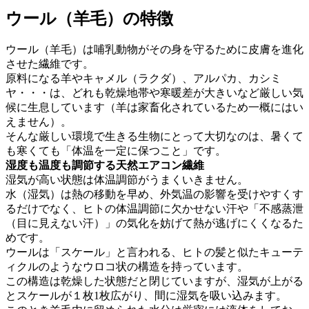
ウール（羊毛）の特徴
ウール（羊毛）は哺乳動物がその身を守るために皮膚を進化
させた繊維です。
原料になる羊やキャメル（ラクダ）、アルパカ、カシミ
ヤ・・・は、どれも乾燥地帯や寒暖差が大きいなど厳しい気
候に生息しています（羊は家畜化されているため一概にはい
えません）。
そんな厳しい環境で生きる生物にとって大切なのは、暑くて
も寒くても「体温を一定に保つこと」です。
湿度も温度も調節する天然エアコン繊維
湿気が高い状態は体温調節がうまくいきません。
水（湿気）は熱の移動を早め、外気温の影響を受けやすくす
るだけでなく、ヒトの体温調節に欠かせない汗や「不感蒸泄
（目に見えない汗）」の気化を妨げて熱が逃げにくくなるた
めです。
ウールは「スケール」と言われる、ヒトの髪と似たキューテ
ィクルのようなウロコ状の構造を持っています。
この構造は乾燥した状態だと閉じていますが、湿気が上がる
とスケールが１枚1枚広がり、間に湿気を吸い込みます。