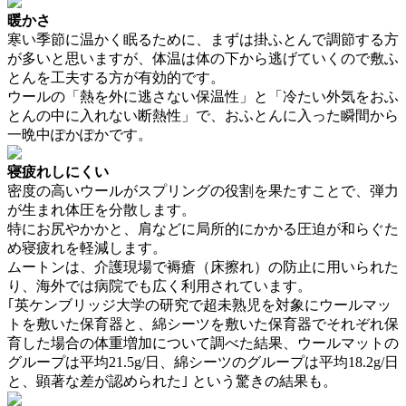
暖かさ
寒い季節に温かく眠るために、まずは掛ふとんで調節する方
が多いと思いますが、体温は体の下から逃げていくので敷ふ
とんを工夫する方が有効的です。
ウールの「熱を外に逃さない保温性」と「冷たい外気をおふ
とんの中に入れない断熱性」で、おふとんに入った瞬間から
一晩中ぽかぽかです。
寝疲れしにくい
密度の高いウールがスプリングの役割を果たすことで、弾力
が生まれ体圧を分散します。
特にお尻やかかと、肩などに局所的にかかる圧迫が和らぐた
め寝疲れを軽減します。
ムートンは、介護現場で褥瘡（床擦れ）の防止に用いられた
り、海外では病院でも広く利用されています。
｢英ケンブリッジ大学の研究で超未熟児を対象にウールマッ
トを敷いた保育器と、綿シーツを敷いた保育器でそれぞれ保
育した場合の体重増加について調べた結果、ウールマットの
グループは平均21.5g/日、綿シーツのグループは平均18.2g/日
と、顕著な差が認められた｣ という驚きの結果も。