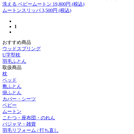
洗える ベビームートン
19,800
円 (税込)
ムートンスリッパ
3,500
円 (税込)
1
おすすめ商品
ウッドスプリング
U字型枕
羽毛ふとん
取扱商品
枕
ベッド
敷ふとん
掛ふとん
カバー・シーツ
ベビー
ムートン
こたつ・座布団・のれん
パジャマ・雑貨
羽毛リフォーム / 打ち直し