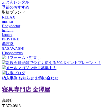
ふとんレンタル
季節のおすすめ
取扱ブランド
RELAX
muatsu
Bodydoctor
hagumi
kontex
PRISTINE
群言堂
SASAWASHI
Hipopotamus
納入事例
お知らせ
お問い合わせ
寝具専門店 金澤屋
高崎店
〒370-0813