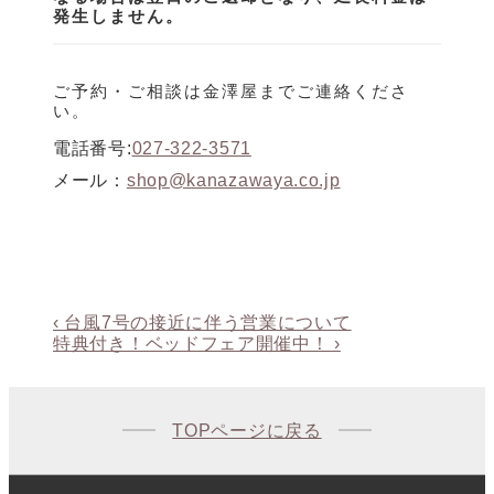
発生しません。
ご予約・ご相談は金澤屋までご連絡くださ
い。
電話番号:
027-322-3571
メール：
shop@kanazawaya.co.jp
投
前
‹ 台風7号の接近に伴う営業について
の
次
特典付き！ベッドフェア開催中！ ›
稿
投
の
ナ
稿:
投
ビ
稿:
TOPページに戻る
ゲ
ー
シ