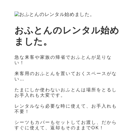
↓
メ
イ
ン
おふとんのレンタル始め
コ
ン
ました。
テ
ン
ツ
へ
急な来客や家族の帰省でおふとんが足りな
ス
い！
キ
来客用のおふとんを置いておくスペースがな
ッ
い…
プ
たまにしか使わないおふとんは場所をとるし
お手入れも大変です。
レンタルなら必要な時に使えて、お手入れも
不要！
シーツもカバーもセットしてお渡し、だから
すぐに使えて、返却もそのままでOK！