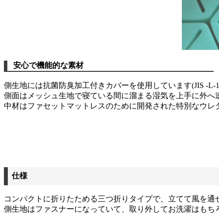
安心で機能的な素材
側生地には抗菌防臭加工付きカバーを使用しています(JIS -L-1
側面はメッシュ生地で寝ている間に溜まる湿気を上手に外へ
中材はファセットマットレスのために開発された特別なウレ
仕様
コンパクトに折りたためる三つ折りタイプで、立てて風を通
側生地はファスナーになっていて、取り外してお洗濯はもち