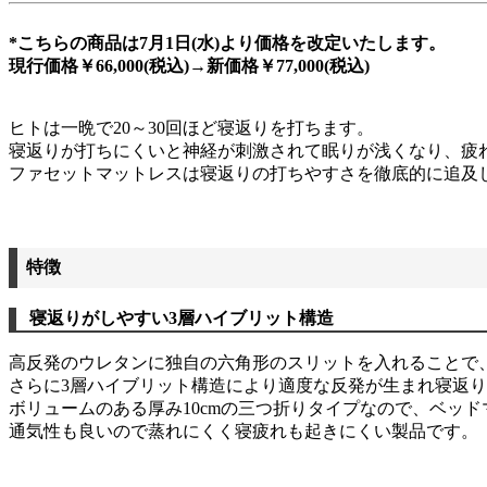
*こちらの商品は7月1日(水)より価格を改定いたします。
現行価格￥66,000(税込)→新価格￥77,000(税込)
ヒトは一晩で20～30回ほど寝返りを打ちます。
寝返りが打ちにくいと神経が刺激されて眠りが浅くなり、疲
ファセットマットレスは寝返りの打ちやすさを徹底的に追及
特徴
寝返りがしやすい3層ハイブリット構造
高反発のウレタンに独自の六角形のスリットを入れることで
さらに3層ハイブリット構造により適度な反発が生まれ寝返
ボリュームのある厚み10cmの三つ折りタイプなので、ベッ
通気性も良いので蒸れにくく寝疲れも起きにくい製品です。