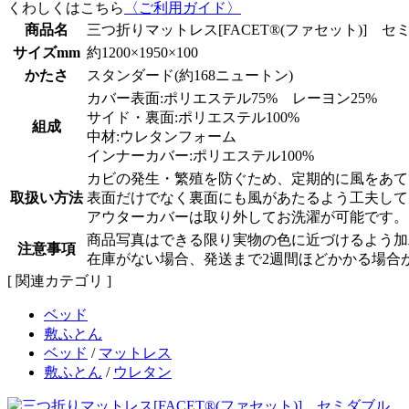
くわしくはこちら
〈ご利用ガイド〉
商品名
三つ折りマットレス[FACET®(ファセット)] セ
サイズmm
約1200×1950×100
かたさ
スタンダード(約168ニュートン)
カバー表面:ポリエステル75% レーヨン25%
サイド・裏面:ポリエステル100%
組成
中材:ウレタンフォーム
インナーカバー:ポリエステル100%
カビの発生・繁殖を防ぐため、定期的に風をあて
取扱い方法
表面だけでなく裏面にも風があたるよう工夫して
アウターカバーは取り外してお洗濯が可能です。
商品写真はできる限り実物の色に近づけるよう加
注意事項
在庫がない場合、発送まで2週間ほどかかる場合
[ 関連カテゴリ ]
ベッド
敷ふとん
ベッド
/
マットレス
敷ふとん
/
ウレタン