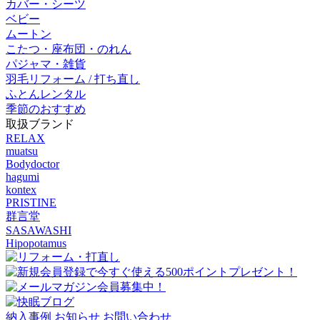
カバー・シーツ
ベビー
ムートン
こたつ・座布団・のれん
パジャマ・雑貨
羽毛リフォーム / 打ち直し
ふとんレンタル
季節のおすすめ
取扱ブランド
RELAX
muatsu
Bodydoctor
hagumi
kontex
PRISTINE
群言堂
SASAWASHI
Hipopotamus
納入事例
お知らせ
お問い合わせ