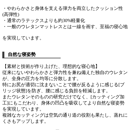
・やわらかさと身体を支える弾力を両立したクッション性
(高弾性)
・通常のラテックスよりも約30%軽量化
・一般のウレタンマットレスとは一線を画す、至福の寝心地
を実現しています。
自然な寝姿勢
【素材と技術が作り上げた、理想的な寝心地】
従来にないやわらかさと弾力性を兼ね備えた独自のウレタン
が、全身の圧力を均等に分散します。
特にお尻が適切に沈まないことで腰が反るように感じる[ブ
リッジ状態]を防ぎ、腰に感じる負担を軽減します。
またウレタンそのものの研究だけでなく、[カッティング加
工]にもこだわり、身体の凹凸を吸収してより自然な寝姿勢
を実現しています。
複雑なカッティングは空気の通り道の役割も果たし、蒸れに
くさもアップします。