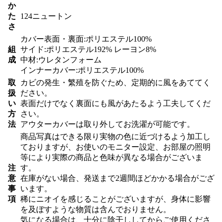
か
た
124ニュートン
さ
カバー表面・裏面:ポリエステル100%
組
サイド:ポリエステル192% レーヨン8%
成
中材:ウレタンフォーム
インナーカバー:ポリエステル100%
取
カビの発生・繁殖を防ぐため、定期的に風をあててく
扱
ださい。
い
表面だけでなく裏面にも風があたるよう工夫してくだ
方
さい。
法
アウターカバーは取り外してお洗濯が可能です。
商品写真はできる限り実物の色に近づけるよう加工し
ておりますが、お使いのモニター設定、お部屋の照明
等により実際の商品と色味が異なる場合がございま
注
す。
意
在庫がない場合、発送まで2週間ほどかかる場合がござ
事
います。
項
稀にニオイを感じることがございますが、身体に影響
を及ぼすような物質は含んでおりません。
気になる場合は、十分に陰干ししてからご使用くださ