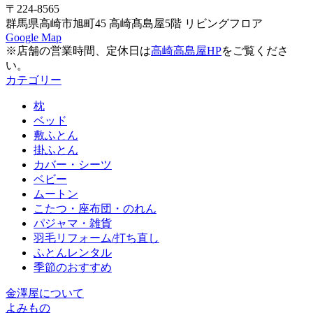
〒224-8565
群馬県高崎市旭町45 高崎髙島屋5階 リビングフロア
Google Map
※店舗の営業時間、定休日は
高崎高島屋HP
をご覧くださ
い。
カテゴリー
枕
ベッド
敷ふとん
掛ふとん
カバー・シーツ
ベビー
ムートン
こたつ・座布団・のれん
パジャマ・雑貨
羽毛リフォーム/打ち直し
ふとんレンタル
季節のおすすめ
金澤屋について
よみもの