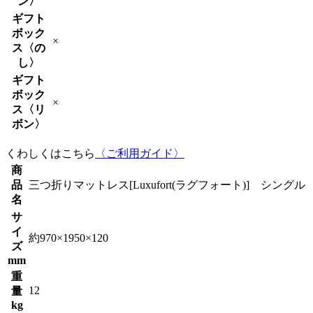
ン〉
ギフト
ボック
×
ス〈の
し〉
ギフト
ボック
×
ス〈リ
ボン〉
くわしくはこちら
〈ご利用ガイド〉
商
品
三つ折りマットレス[Luxufort(ラグフォート)] シングル
名
サ
イ
約970×1950×120
ズ
mm
重
12
量
kg