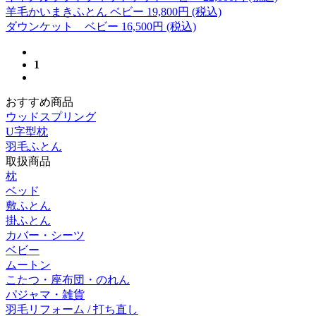
羊毛かいまきふとん ベビー
19,800
円 (税込)
ダウンケット ベビー
16,500
円 (税込)
1
おすすめ商品
ウッドスプリング
U字型枕
羽毛ふとん
取扱商品
枕
ベッド
敷ふとん
掛ふとん
カバー・シーツ
ベビー
ムートン
こたつ・座布団・のれん
パジャマ・雑貨
羽毛リフォーム / 打ち直し