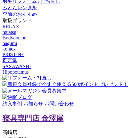
羽毛リフォーム / 打ち直し
ふとんレンタル
季節のおすすめ
取扱ブランド
RELAX
muatsu
Bodydoctor
hagumi
kontex
PRISTINE
群言堂
SASAWASHI
Hipopotamus
納入事例
お知らせ
お問い合わせ
寝具専門店 金澤屋
高崎店