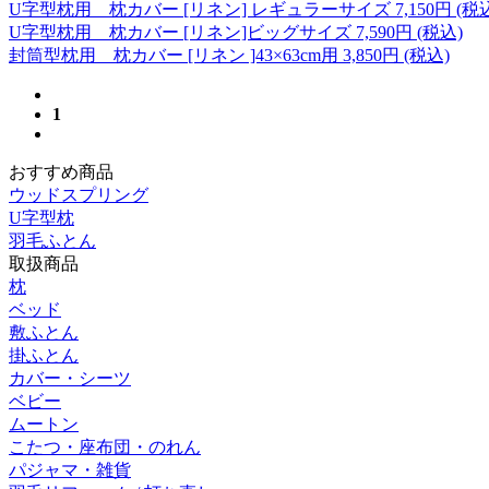
U字型枕用 枕カバー [リネン] レギュラーサイズ
7,150
円 (税
U字型枕用 枕カバー [リネン]ビッグサイズ
7,590
円 (税込)
封筒型枕用 枕カバー [リネン ]43×63cm用
3,850
円 (税込)
1
おすすめ商品
ウッドスプリング
U字型枕
羽毛ふとん
取扱商品
枕
ベッド
敷ふとん
掛ふとん
カバー・シーツ
ベビー
ムートン
こたつ・座布団・のれん
パジャマ・雑貨