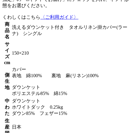
態をお選びください。
くわしくはこちら
〈ご利用ガイド〉
商
洗えるダウンケット付き タオルリネン掛カバー(ラー
品
ナ) シングル
名
サ
イ
150×210
ズ
cm
カバー
側
表地 綿100% 裏地 麻(リネン)100%
生
ダウンケット
地
ポリエステル85% 綿15%
中
ダウンケット
わ
ホワイトダック 0.25kg
た
ダウン85% フェザー15%
生
産
日本