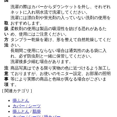
国
洗濯の際はカバーからダウンケットを外し、それぞれ
ネットに入れ弱水流で洗濯してください。
洗濯には漂白剤や蛍光剤の入っていない洗剤の使用を
取
おすすめします。
扱
柔軟剤の使用は製品の吸湿性を妨げる恐れがあるた
い
め、使用にはご注意ください。
方
タンブラー乾燥を避け、形を整えて自然乾燥してくだ
法
さい。
長期間ご使用にならない場合は通気性のある袋に入
れ、必ず防虫剤と一緒に保管してください。
洗濯後多少縮む場合があります。
注
商品写真はできる限り実物の色に近づけるよう加工し
意
ておりますが、お使いのモニター設定、お部屋の照明
事
等により実際の商品と色味が異なる場合がございま
項
す。
[ 関連カテゴリ ]
掛ふとん
カバー / シーツ
掛ふとん
/
肌掛
カバー / シーツ
/
掛カバー