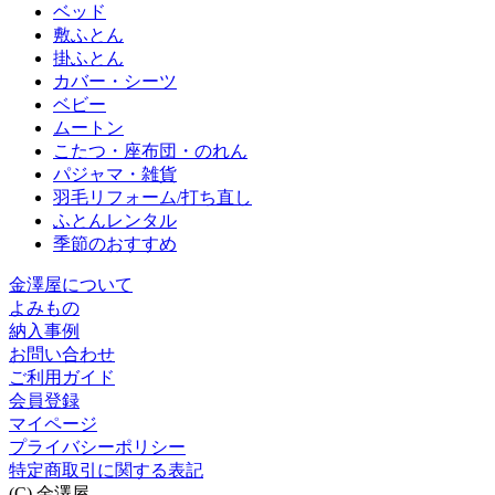
ベッド
敷ふとん
掛ふとん
カバー・シーツ
ベビー
ムートン
こたつ・座布団・のれん
パジャマ・雑貨
羽毛リフォーム/打ち直し
ふとんレンタル
季節のおすすめ
金澤屋について
よみもの
納入事例
お問い合わせ
ご利用ガイド
会員登録
マイページ
プライバシーポリシー
特定商取引に関する表記
(C) 金澤屋