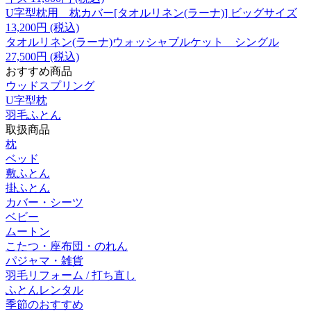
U字型枕用 枕カバー[タオルリネン(ラーナ)] ビッグサイズ
13,200
円 (税込)
タオルリネン(ラーナ)ウォッシャブルケット シングル
27,500
円 (税込)
おすすめ商品
ウッドスプリング
U字型枕
羽毛ふとん
取扱商品
枕
ベッド
敷ふとん
掛ふとん
カバー・シーツ
ベビー
ムートン
こたつ・座布団・のれん
パジャマ・雑貨
羽毛リフォーム / 打ち直し
ふとんレンタル
季節のおすすめ