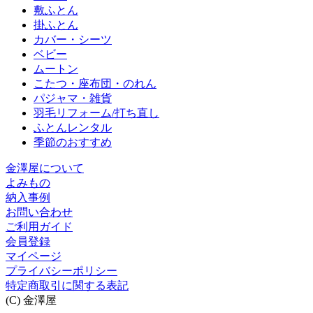
敷ふとん
掛ふとん
カバー・シーツ
ベビー
ムートン
こたつ・座布団・のれん
パジャマ・雑貨
羽毛リフォーム/打ち直し
ふとんレンタル
季節のおすすめ
金澤屋について
よみもの
納入事例
お問い合わせ
ご利用ガイド
会員登録
マイページ
プライバシーポリシー
特定商取引に関する表記
(C) 金澤屋