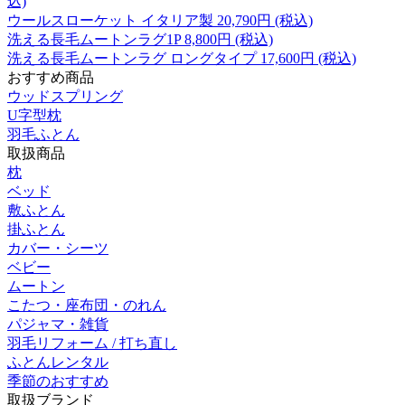
込)
ウールスローケット イタリア製
20,790
円 (税込)
洗える長毛ムートンラグ1P
8,800
円 (税込)
洗える長毛ムートンラグ ロングタイプ
17,600
円 (税込)
おすすめ商品
ウッドスプリング
U字型枕
羽毛ふとん
取扱商品
枕
ベッド
敷ふとん
掛ふとん
カバー・シーツ
ベビー
ムートン
こたつ・座布団・のれん
パジャマ・雑貨
羽毛リフォーム / 打ち直し
ふとんレンタル
季節のおすすめ
取扱ブランド