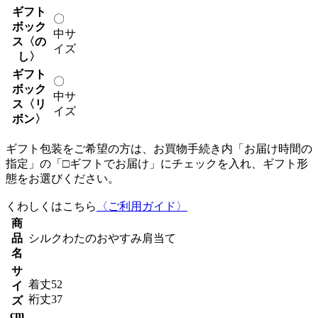
ギフト
〇
ボック
中サ
ス〈の
イズ
し〉
ギフト
〇
ボック
中サ
ス〈リ
イズ
ボン〉
ギフト包装をご希望の方は、お買物手続き内「お届け時間の
指定」の「□ギフトでお届け」にチェックを入れ、ギフト形
態をお選びください。
くわしくはこちら
〈ご利用ガイド〉
商
品
シルクわたのおやすみ肩当て
名
サ
着丈52
イ
裄丈37
ズ
cm