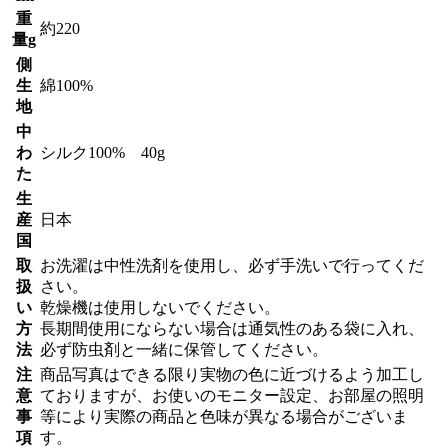
重
約220
量g
側
生
綿100%
地
中
わ
シルク100% 40g
た
生
産
日本
国
取
お洗濯は中性洗剤を使用し、必ず手洗いで行ってくだ
扱
さい。
い
乾燥機は使用しないでください。
方
長期間使用にならない場合は通気性のある袋に入れ、
法
必ず防虫剤と一緒に保管してください。
注
商品写真はできる限り実物の色に近づけるよう加工し
意
ておりますが、お使いのモニター設定、お部屋の照明
事
等により実際の商品と色味が異なる場合がございま
項
す。