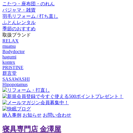
こたつ・座布団・のれん
パジャマ・雑貨
羽毛リフォーム / 打ち直し
ふとんレンタル
季節のおすすめ
取扱ブランド
RELAX
muatsu
Bodydoctor
hagumi
kontex
PRISTINE
群言堂
SASAWASHI
Hipopotamus
納入事例
お知らせ
お問い合わせ
寝具専門店 金澤屋