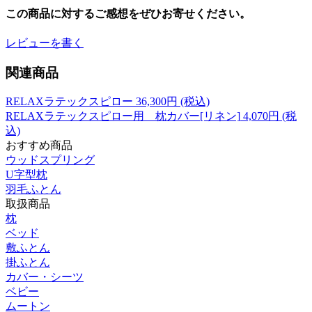
この商品に対するご感想をぜひお寄せください。
レビューを書く
関連商品
RELAXラテックスピロー
36,300
円 (税込)
RELAXラテックスピロー用 枕カバー[リネン]
4,070
円 (税
込)
おすすめ商品
ウッドスプリング
U字型枕
羽毛ふとん
取扱商品
枕
ベッド
敷ふとん
掛ふとん
カバー・シーツ
ベビー
ムートン