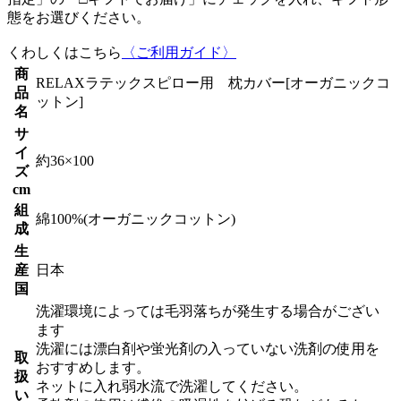
態をお選びください。
くわしくはこちら
〈ご利用ガイド〉
商
RELAXラテックスピロー用 枕カバー[オーガニックコ
品
ットン]
名
サ
イ
約36×100
ズ
cm
組
綿100%(オーガニックコットン)
成
生
産
日本
国
洗濯環境によっては毛羽落ちが発生する場合がござい
ます
洗濯には漂白剤や蛍光剤の入っていない洗剤の使用を
取
おすすめします。
扱
ネットに入れ弱水流で洗濯してください。
い