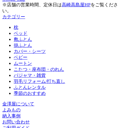
※店舗の営業時間、定休日は
高崎高島屋HP
をご覧くださ
い。
カテゴリー
枕
ベッド
敷ふとん
掛ふとん
カバー・シーツ
ベビー
ムートン
こたつ・座布団・のれん
パジャマ・雑貨
羽毛リフォーム/打ち直し
ふとんレンタル
季節のおすすめ
金澤屋について
よみもの
納入事例
お問い合わせ
ご利用ガイド