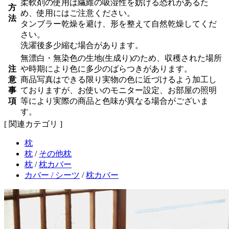
柔軟剤の使用は繊維の吸湿性を妨げる恐れがあるた
方
め、使用にはご注意ください。
法
タンブラー乾燥を避け、形を整えて自然乾燥してくだ
さい。
洗濯後多少縮む場合があります。
無漂白・無染色の生地(生成り)のため、収穫された場所
注
や時期により色に多少のばらつきがあります。
意
商品写真はできる限り実物の色に近づけるよう加工し
事
ておりますが、お使いのモニター設定、お部屋の照明
項
等により実際の商品と色味が異なる場合がございま
す。
[ 関連カテゴリ ]
枕
枕
/
その他枕
枕
/
枕カバー
カバー / シーツ
/
枕カバー