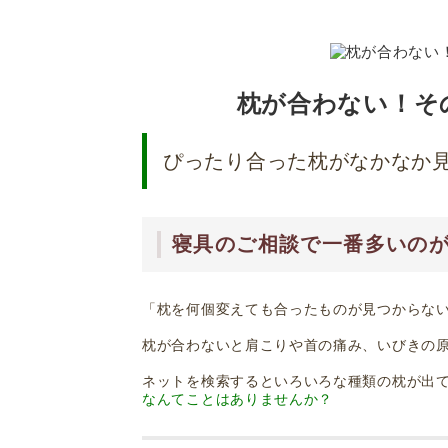
↓
メ
イ
ン
コ
ン
枕が合わない！そ
テ
ン
ツ
ぴったり合った枕がなかなか
へ
ス
キ
ッ
プ
寝具のご相談で一番多いの
「枕を何個変えても合ったものが見つからな
枕が合わないと肩こりや首の痛み、いびきの
ネットを検索するといろいろな種類の枕が出
なんてことはありませんか？