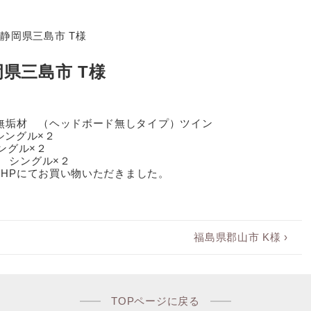
県三島市 T様
無垢材 （ヘッドボード無しタイプ）ツイン
】シングル×２
シングル×２
 シングル×２
、HPにてお買い物いただきました。
次
福島県郡山市 K様 ›
の
投
稿:
TOPページに戻る