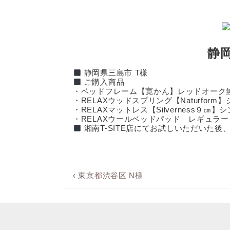
↓
メ
イ
ン
コ
ン
静岡
テ
ン
静岡県三島市 T様
ツ
ご購入商品
へ
・ベッドフレーム【寛かん】レッドオーク
ス
・RELAXウッドスプリング【Naturform
キ
・RELAXマットレス【Silverness９㎝】
ッ
・RELAXウールベッドパッド レギュラー
プ
湘南T-SITE店にてお試しいただいた後
前
‹ 東京都渋谷区 N様
投
の
稿
投
ナ
稿:
ビ
ゲ