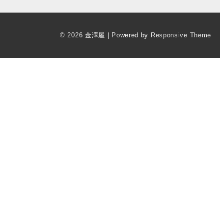
ー
シ
ョ
© 2026
金澤屋
| Powered by
Responsive Theme
ン