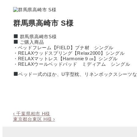
↓
メ
イ
ン
群馬県高崎市 S様
コ
ン
群馬県高崎市S様
テ
ご購入商品
ン
・ベッドフレーム【FIELD】ブナ材 シングル
ツ
・RELAXウッドスプリング【Relax2000】シングル
へ
・RELAXマットレス【Harmonie９㎝】シングル
ス
・RELAXウールベッドパッド ミディアム シングル
キ
ッ
ベッド一式のほか、U字型枕、リネンボックスシーツ
プ
前
投
‹ 千葉県柏市 H様
の
次
東京都台東区 H様 ›
稿
投
の
ナ
稿:
投
稿: